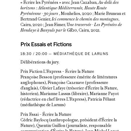
« Écrire les Pyrénées » avec Jean Cazaban,
Au-delà des
horizons : Atlantique-Méditerranée, Haute Route
Pyrénéenne - 30 jours
, Monhelios, 2020 ; Marie Bruneau et
Bertrand Genier,
Ici commence le chemin des montagnes
,
Cairn, 2020 ; Jean Eimer, U
ne traversée - Les Pyrénées de
Hendaye à Banyuls par le GR10
, Cairn, 2021.
Prix Essais et Fictions
18:30 / 20:00
MÉDIATHÈQUE DE LARUNS
Délibérations du jury.
Prix Fiction L'Express – Écrire la Nature
Françoise Besson (professeure émérite de littératures
anglophones), Françoise Cazenave (professeure
d’anglais), Olivier Lafaye (trésorier d’Écrire la Nature,
historien), Marianne Lassus (libraire), Marianne Payot
(rédactrice en chef livres L’Express), Patricia Péhaut
(médiathèque de Laruns)
Prix Essai – Écrire la Nature
Cédric Baylocq (anthropologue, président d’Écrire la
Nature), Quentin Guillon (journaliste, responsable