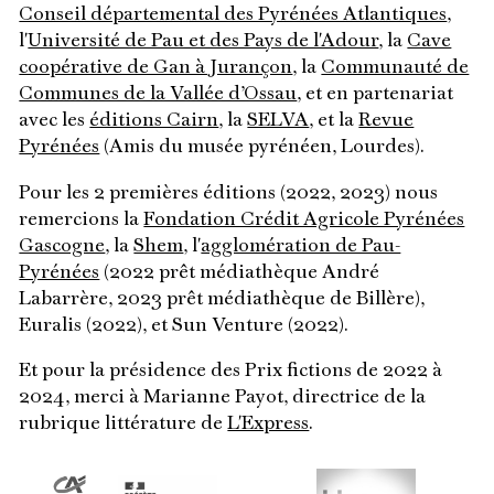
Conseil départemental des Pyrénées Atlantiques
,
l'
Université de Pau et des Pays de l'Adour
, la
Cave
coopérative de Gan à Jurançon
, la
Communauté de
Communes de la Vallée d’Ossau
, et en partenariat
avec les
éditions Cairn
, la
SELVA
, et la
Revue
Pyrénées
(Amis du musée pyrénéen, Lourdes).
Pour les 2 premières éditions (2022, 2023) nous
remercions la
Fondation Crédit Agricole Pyrénées
Gascogne
, la
Shem
, l'
agglomération de Pau-
Pyrénées
(2022 prêt médiathèque André
Labarrère, 2023 prêt médiathèque de Billère),
Euralis (2022), et Sun Venture (2022).
Et pour la présidence des Prix fictions de 2022 à
2024, merci à Marianne Payot, directrice de la
rubrique littérature de
L'Express
.